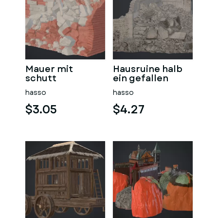
Mauer mit
Hausruine halb
schutt
ein gefallen
hasso
hasso
$3.05
$4.27