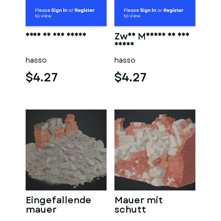
Frau in der sauna
Zwei Männer in der
sauna
hasso
hasso
$4.27
$4.27
Eingefallende
Mauer mit
mauer
schutt