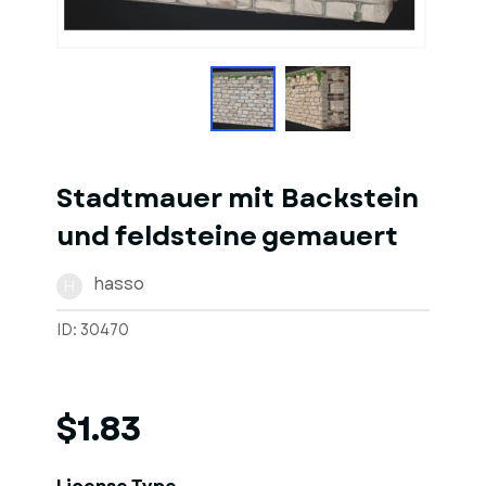
1
of
1
Models
Stadtmauer mit Backstein
und feldsteine gemauert
hasso
H
ID: 30470
$1.83