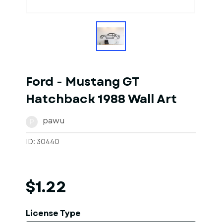
1
of
1
Models
Ford - Mustang GT
Hatchback 1988 Wall Art
pawu
P
ID: 30440
$1.22
License Type