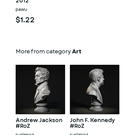
2012
pawu
$1.22
More from category
Art
Andrew Jackson
John F. Kennedy
#RoZ
#RoZ
ruslanoz
ruslanoz