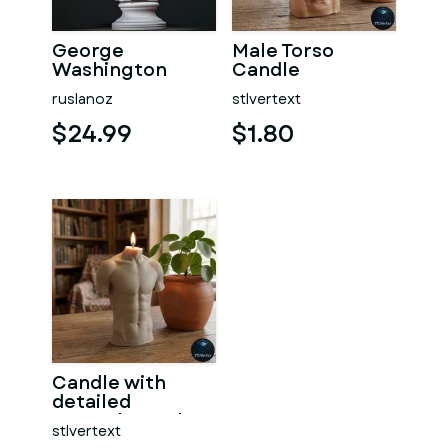
George
Male Torso
Washington
Candle
#RoZ
ruslanoz
stlvertext
$24.99
$1.80
Candle with
detailed
muscular male
stlvertext
torso