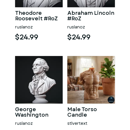
Theodore
Abraham Lincoln
Roosevelt #RoZ
#RoZ
ruslanoz
ruslanoz
$24.99
$24.99
George
Male Torso
Washington
Candle
#RoZ
ruslanoz
stlvertext