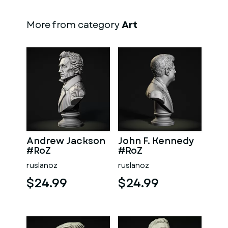
More from category
Art
Andrew Jackson
John F. Kennedy
#RoZ
#RoZ
ruslanoz
ruslanoz
$24.99
$24.99