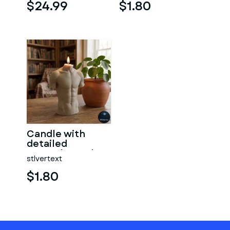
$24.99
$1.80
Candle with
detailed
muscular male
stlvertext
torso
$1.80