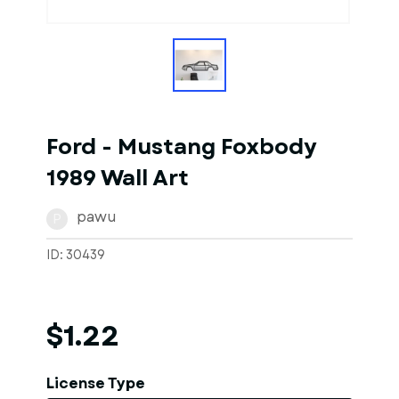
1
of
1
Models
Ford - Mustang Foxbody
1989 Wall Art
pawu
P
ID: 30439
$1.22
License Type