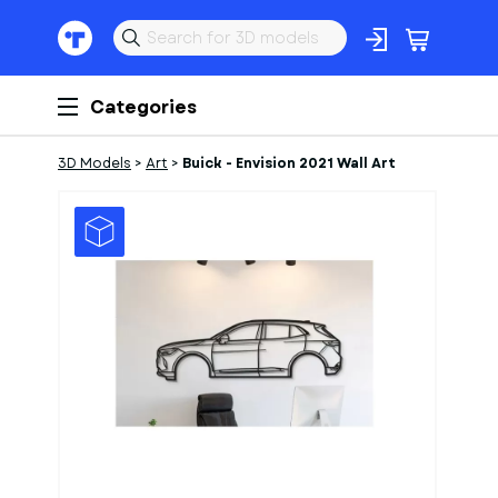
Categories
3D Models
>
Art
>
Buick - Envision 2021 Wall Art
1
of
1
Models