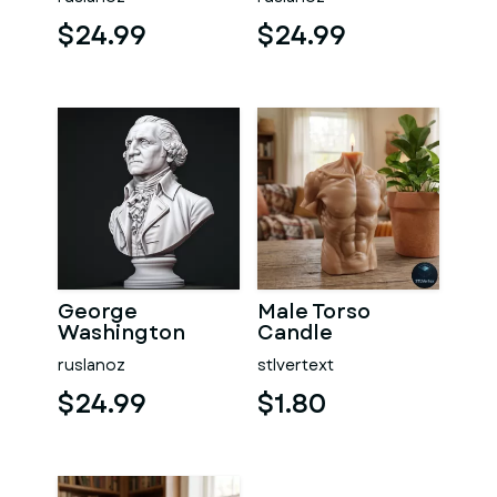
$24.99
$24.99
George
Male Torso
Washington
Candle
#RoZ
ruslanoz
stlvertext
$24.99
$1.80