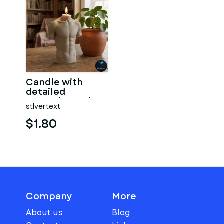
Candle with
detailed
muscular male
stlvertext
torso
$1.80
Company
More
About us
Blog