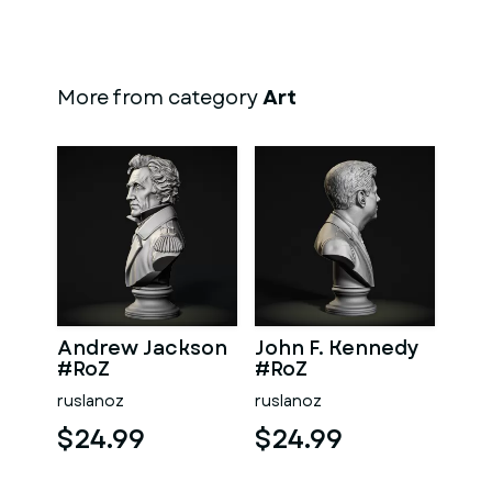
More from category
Art
Andrew Jackson
John F. Kennedy
#RoZ
#RoZ
ruslanoz
ruslanoz
$24.99
$24.99