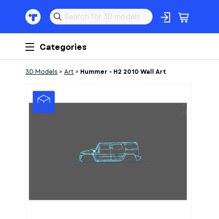
Categories
3D Models
>
Art
>
Hummer - H2 2010 Wall Art
1
of
1
Models