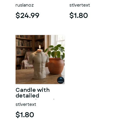
#RoZ
ruslanoz
stlvertext
$24.99
$1.80
Candle with
detailed
muscular male
stlvertext
torso
$1.80