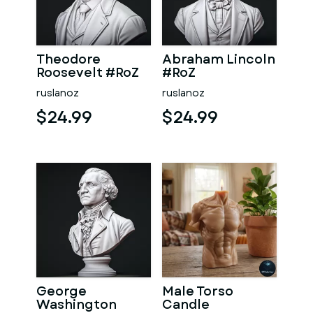
Theodore
Abraham Lincoln
Roosevelt #RoZ
#RoZ
ruslanoz
ruslanoz
$24.99
$24.99
George
Male Torso
Washington
Candle