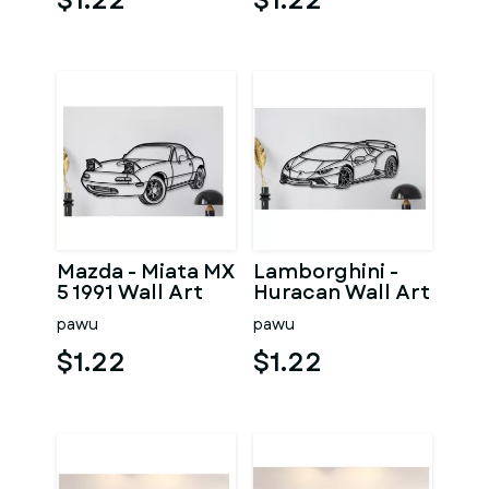
$1.22
$1.22
Mazda - Miata MX
Lamborghini -
5 1991 Wall Art
Huracan Wall Art
pawu
pawu
$1.22
$1.22