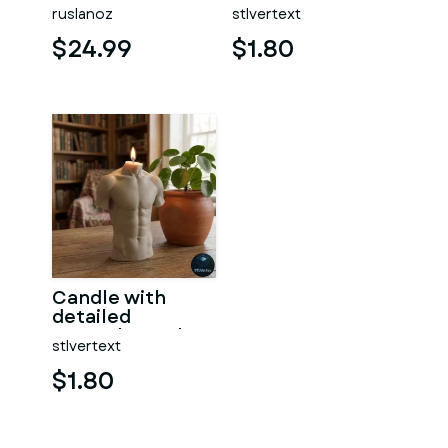
#RoZ
ruslanoz
stlvertext
$24.99
$1.80
Candle with
detailed
muscular male
stlvertext
torso
$1.80