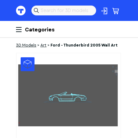
Categories
3D Models
>
Art
>
Ford - Thunderbird 2005 Wall Art
1
of
1
Models