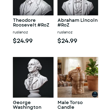
Theodore
Abraham Lincoln
Roosevelt #RoZ
#RoZ
ruslanoz
ruslanoz
$24.99
$24.99
George
Male Torso
Washington
Candle