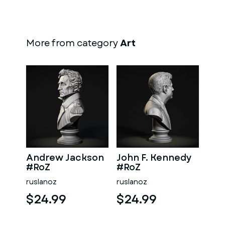
More from category
Art
Andrew Jackson
John F. Kennedy
#RoZ
#RoZ
ruslanoz
ruslanoz
$24.99
$24.99