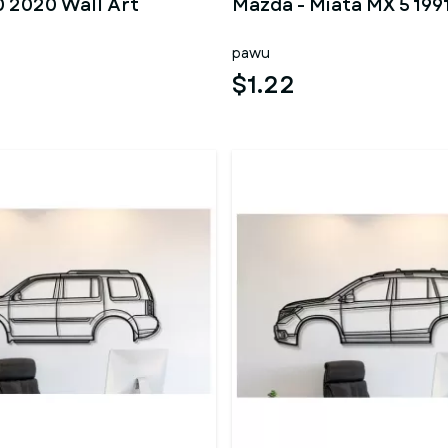
0 2020 Wall Art
Mazda - Miata MX 5 199
pawu
$1.22