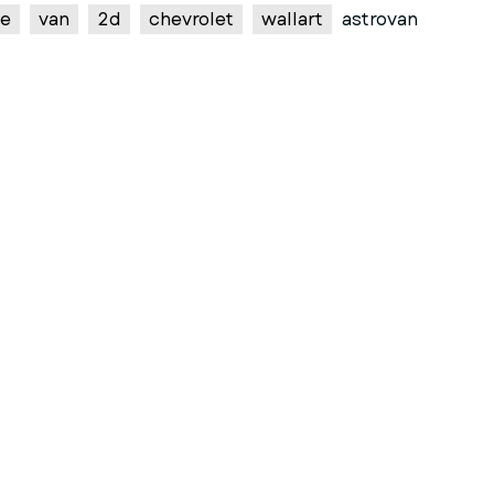
te
van
2d
chevrolet
wallart
astrovan