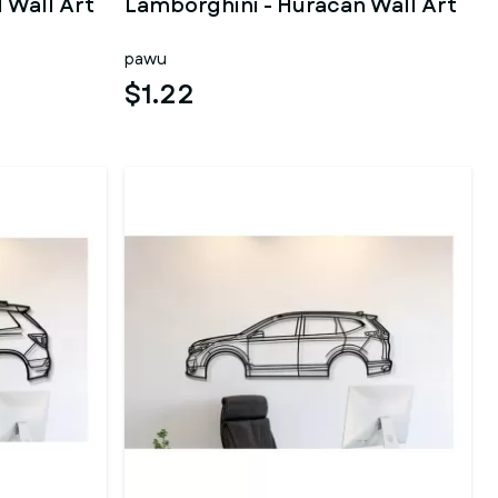
1 Wall Art
Lamborghini - Huracan Wall Art
pawu
$1.22