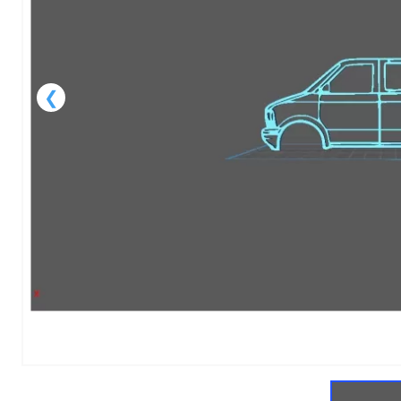
1
of
1
Models