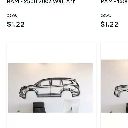
RAM - 2500 2003 Wall Art
RAM - 150
pawu
pawu
$1.22
$1.22