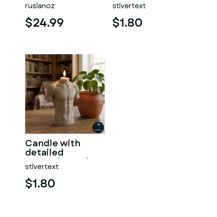
#RoZ
ruslanoz
stlvertext
$24.99
$1.80
Candle with
detailed
muscular male
stlvertext
torso
$1.80