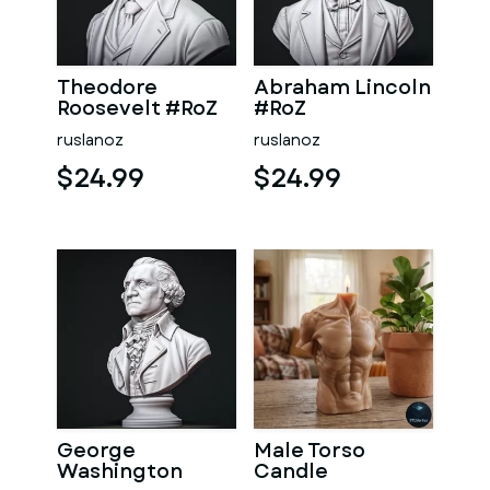
Theodore
Abraham Lincoln
Roosevelt #RoZ
#RoZ
ruslanoz
ruslanoz
$24.99
$24.99
George
Male Torso
Washington
Candle