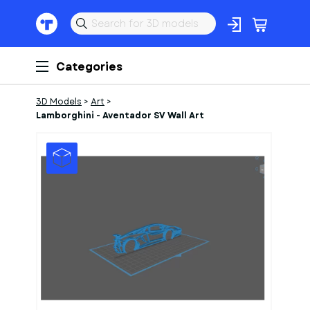
Categories
3D Models
>
Art
>
Lamborghini - Aventador SV Wall Art