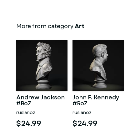
More from category
Art
Andrew Jackson
John F. Kennedy
#RoZ
#RoZ
ruslanoz
ruslanoz
$24.99
$24.99