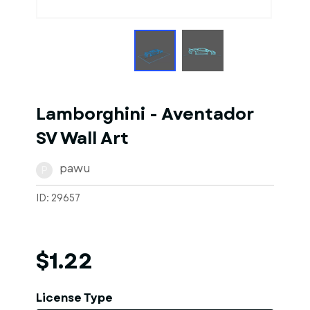
1
of
1
Models
Lamborghini - Aventador
SV Wall Art
pawu
P
ID: 29657
$1.22
License Type