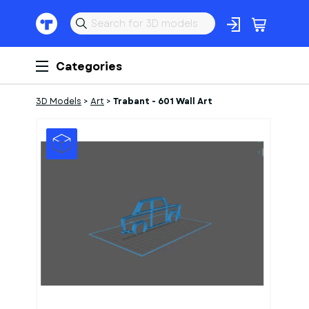
Categories
3D Models
>
Art
>
Trabant - 601 Wall Art
1
of
1
Models