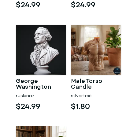
$24.99
$24.99
George
Male Torso
Washington
Candle
#RoZ
ruslanoz
stlvertext
$24.99
$1.80