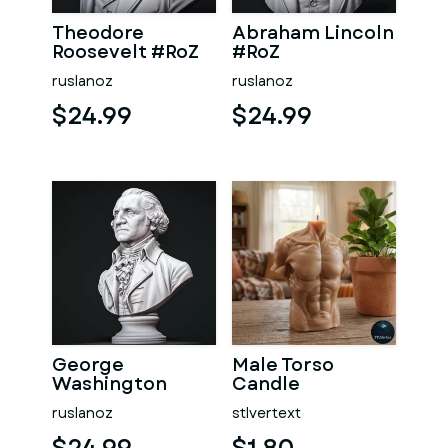
Theodore
Abraham Lincoln
Roosevelt #RoZ
#RoZ
ruslanoz
ruslanoz
$24.99
$24.99
George
Male Torso
Washington
Candle
#RoZ
ruslanoz
stlvertext