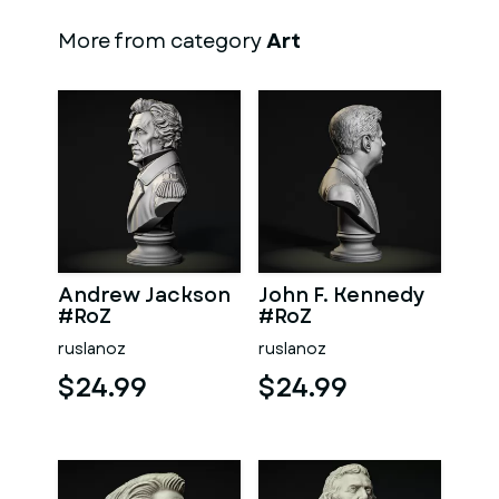
More from category
Art
Andrew Jackson
John F. Kennedy
#RoZ
#RoZ
ruslanoz
ruslanoz
$24.99
$24.99