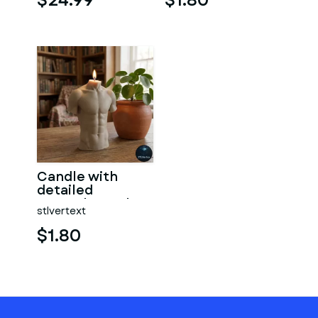
$24.99
$1.80
Candle with
detailed
muscular male
stlvertext
torso
$1.80