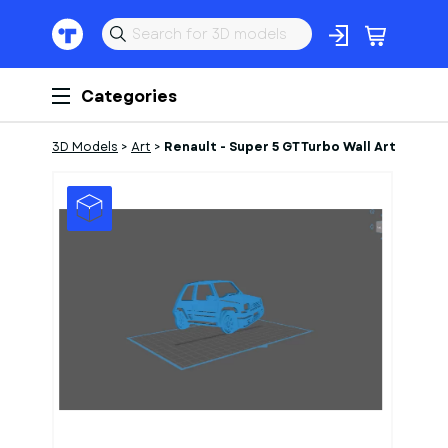
Categories
3D Models
>
Art
>
Renault - Super 5 GT Turbo Wall Art
1
of
1
Models