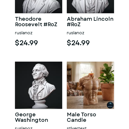
Theodore
Abraham Lincoln
Roosevelt #RoZ
#RoZ
ruslanoz
ruslanoz
$24.99
$24.99
George
Male Torso
Washington
Candle
#RoZ
ruslanoz
stlvertext