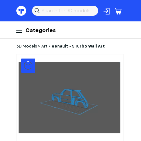
Categories
3D Models
>
Art
>
Renault - 5 Turbo Wall Art
1
of
1
Models