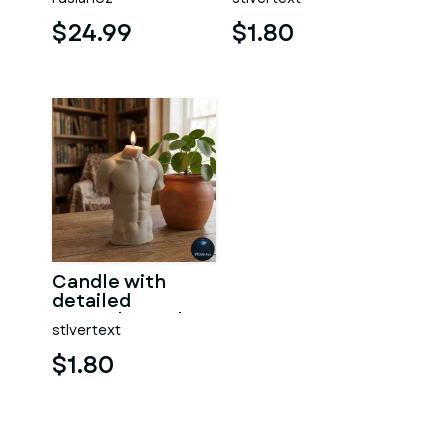
$24.99
$1.80
Candle with
detailed
muscular male
stlvertext
torso
$1.80