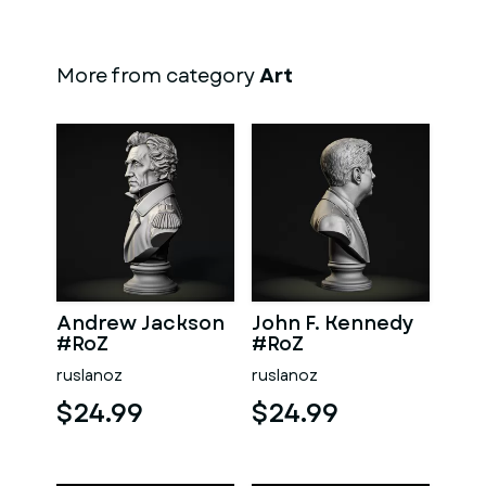
More from category
Art
Andrew Jackson
John F. Kennedy
#RoZ
#RoZ
ruslanoz
ruslanoz
$24.99
$24.99