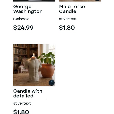
George
Male Torso
Washington
Candle
#RoZ
ruslanoz
stlvertext
$24.99
$1.80
Candle with
detailed
muscular male
stlvertext
torso
$1.80