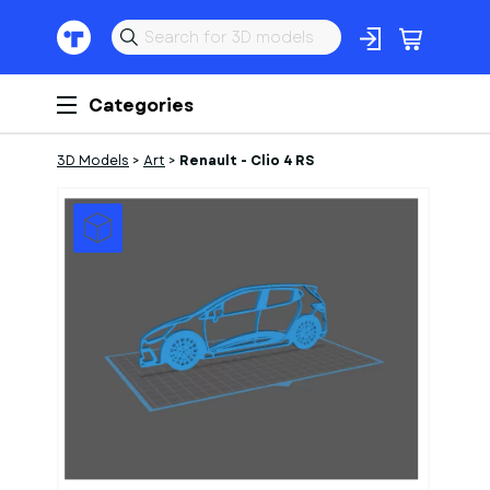
Categories
3D Models
>
Art
>
Renault - Clio 4 RS
1
of
1
Models